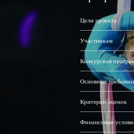
Цели проекта
Участникам
Конкурсная програ
Основные требован
Критерии оценок
Финансовые услови