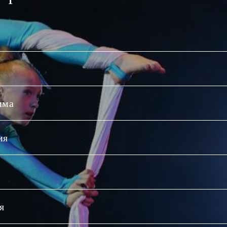
мма
ия
я