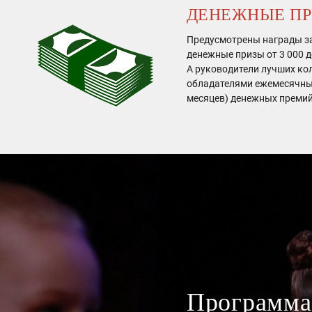
ДЕНЕЖНЫЕ П
Предусмотрены награды з
денежные призы от 3 000 д
А руководители лучших ко
обладателями ежемесячных
месяцев) денежных преми
Программа