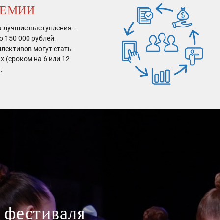
РЕМИИ
а лучшие выступления —
о 150 000 рублей.
ллективов могут стать
 (сроком на 6 или 12
й.
 фестиваля