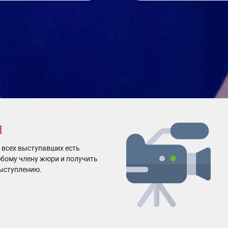
Л
 всех выступавших есть
бому члену жюри и получить
ыступлению.