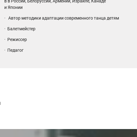
в в России, Белоруссии, Армении, Израиле, Канаде
и Японии
· Автор методики адаптации современного танца детям
· Балетмейстер
· Режиссер
· Педагог
1