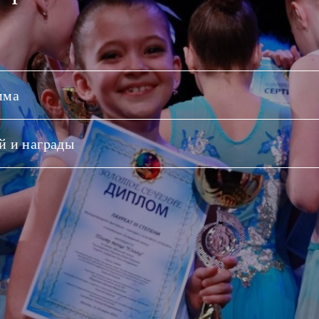
мма
й и награды