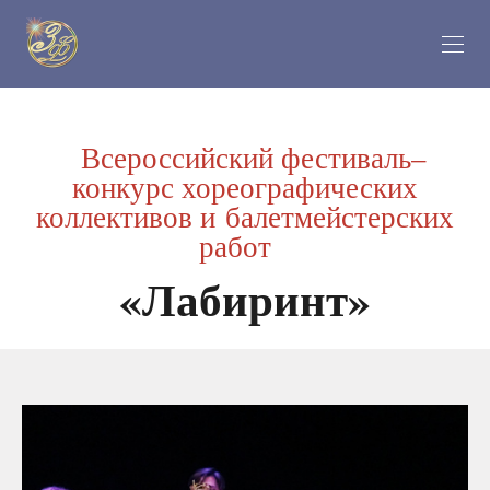
Всероссийский фестиваль–
конкурс хореографических
коллективов и балетмейстерских
работ
«Лабиринт»